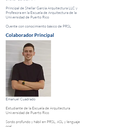
Principal de Shellar García Arquitectura LLC y
Profesora en la Escuela de Arquitectura de la
Universidad de Puerto Rico
Oyente con conocimiento básico de PRSL
Colaborador Principal
Emanuel Cuadrado
Estudiante de la Escuela de Arquitectura
Universidad de Puerto Rico
Sordo profundo y hábil en PRSL, ASL y lenguaje
oral